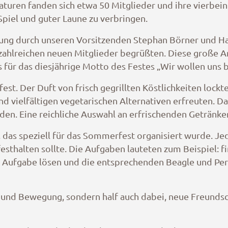
en fanden sich etwa 50 Mitglieder und ihre vierbeinig
Spiel und guter Laune zu verbringen.
ung durch unseren Vorsitzenden Stephan Börner und H
lreichen neuen Mitglieder begrüßten. Diese große Anz
für das diesjährige Motto des Festes „Wir wollen uns 
fest. Der Duft von frisch gegrillten Köstlichkeiten lock
d vielfältigen vegetarischen Alternativen erfreuten. Da
den. Eine reichliche Auswahl an erfrischenden Getränke
 das speziell für das Sommerfest organisiert wurde. J
sthalten sollte. Die Aufgaben lauteten zum Beispiel: fi
 Aufgabe lösen und die entsprechenden Beagle und Pers
paß und Bewegung, sondern half auch dabei, neue Freund